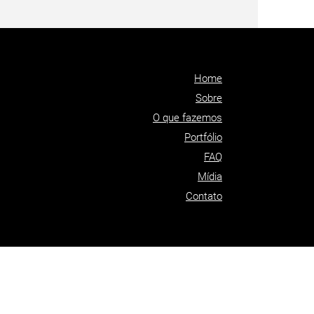
Home
Sobre
O que fazemos
Portfólio
FAQ
​Mídia
Contato