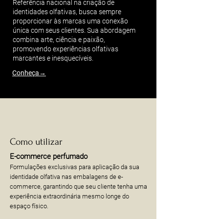
Referência nacional na criação de
identidades olfativas, busca sempre
proporcionar às marcas uma conexão
única com seus clientes. Sua abordagem
combina arte, ciência e paixão,
promovendo experiências olfativas
marcantes e inesquecíveis.
Conheça
→
Como utilizar
E-commerce perfumado
Formulações exclusivas para aplicação da sua
identidade olfativa nas embalagens de e-
commerce, garantindo que seu cliente tenha uma
experiência extraordinária mesmo longe do
espaço físico.