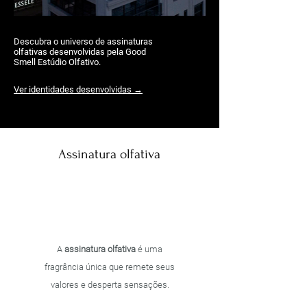
Descubra o universo de assinaturas
olfativas desenvolvidas pela Good
Smell Estúdio Olfativo.
Ver identidades desenvolvidas →
Assinatura olfativ
a
A
assinatura olfativa
é uma
fragrância única que remete seus
valores e desperta sensações.