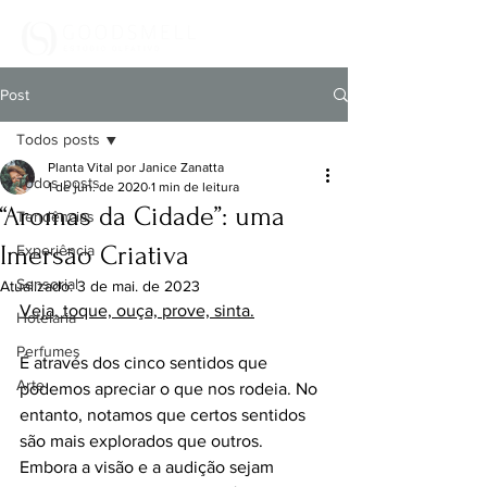
Post
Todos posts
Planta Vital por Janice Zanatta
Todos posts
1 de jun. de 2020
1 min de leitura
“Aromas da Cidade”: uma
Tendências
Imersão Criativa
Experiência
Sensorial
Atualizado:
3 de mai. de 2023
Veja, toque, ouça, prove, sinta.
Hotelaria
Perfumes
É através dos cinco sentidos que 
Arte
podemos apreciar o que nos rodeia. No 
entanto, notamos que certos sentidos 
são mais explorados que outros. 
Embora a visão e a audição sejam 