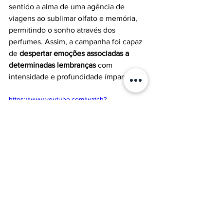
sentido a alma de uma agência de 
viagens ao 
sublimar olfato e memória
, 
permitindo o sonho através dos 
perfumes. Assim, a campanha foi capaz 
de
 despertar emoções associadas a 
determinadas
 lembranças 
com 
intensidade e profundidade ímpares.
https://www.youtube.com/watch?
time_continue=118&v=H-
xVELBJ1vE&feature=emb_title
#experiência
#perfumes
#identidadeolfativa
#sensorial
#sinestesia